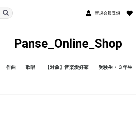
新規会員登録
Panse_Online_Shop
作曲
歌唱
【対象】音楽愛好家
受験生・３年生
独学（すぐ採点
通信教育（パン
解答つき）
ッフが採点）