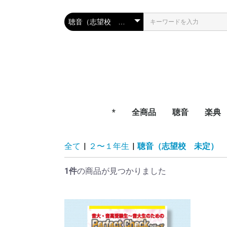
*
全商品
聴音
楽典
全て
|
２〜１年生
|
聴音（志望校 未定）
1件
の商品が見つかりました