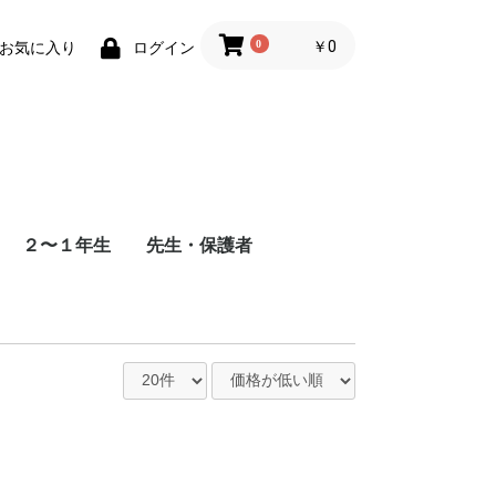
0
￥0
お気に入り
ログイン
２〜１年生
先生・保護者
できる
セスタ
聴音（志望校 未定）
楽典（全校 対応）
解答あり
解答なし（通信添削方
式）