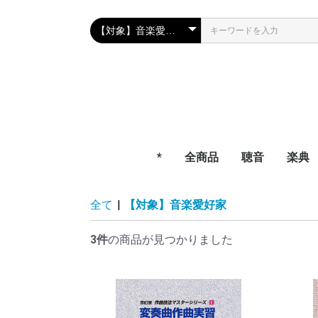
*
全商品
聴音
楽典
全て
|
【対象】音楽愛好家
3件
の商品が見つかりました