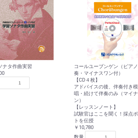
ソナタ作曲実習
コールユーブンゲン（ピアノ
00
奏・マイナスワン付）
【CD４枚】
お買い物を続ける
カートへ進む
アドバイスの後、伴奏付き模
唱・続けて伴奏のみ（マイナ
ン）
【レッスンノート】
試験官はここを聞く！採点ポ
トを伝授
￥10,780
数量