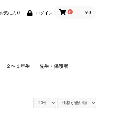
0
￥0
お気に入り
ログイン
２〜１年生
先生・保護者
できる
セスタ
聴音（志望校 未定）
楽典（全校 対応）
解答あり
解答なし（通信添削方
式）