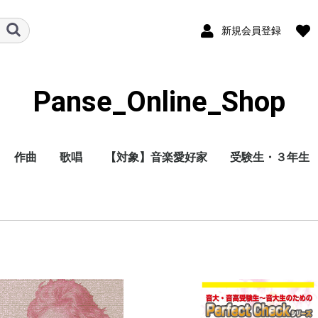
新規会員登録
Panse_Online_Shop
作曲
歌唱
【対象】音楽愛好家
受験生・３年生
独学（すぐ採点
通信教育（パン
解答つき）
ッフが採点）