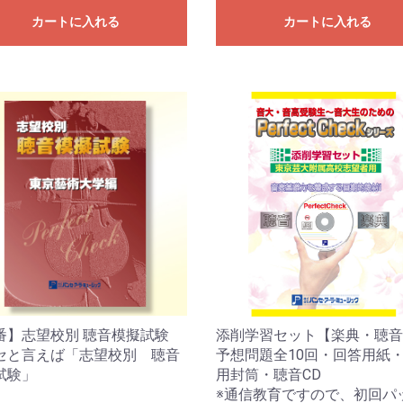
カートに入れる
カートに入れる
お買い物を続ける
カートへ進む
番】志望校別 聴音模擬試験
添削学習セット【楽典・聴音
セと言えば「志望校別 聴音
予想問題全10回・回答用紙
試験」
用封筒・聴音CD
※通信教育ですので、初回パ