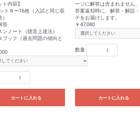
ット内容】
ージに解答は含まれません。
セット８〜16枚（入試と同じ収
答案返却時に、解答・解説・
法）
テをお届けします。
解答
￥47,080
スンノート（聴音上達法）
タブック（過去問題の傾向と
）
数量
000
カートに入れる
カートに入れる