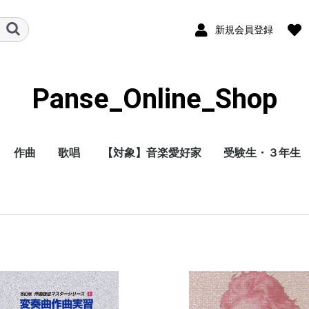
新規会員登録
Panse_Online_Shop
作曲
歌唱
【対象】音楽愛好家
受験生・３年生
独学（すぐ採点
通信教育（パン
解答つき）
ッフが採点）