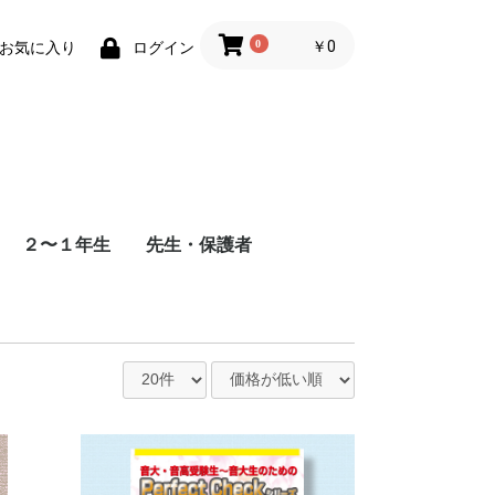
0
￥0
お気に入り
ログイン
２〜１年生
先生・保護者
できる
セスタ
聴音（志望校 未定）
楽典（全校 対応）
解答あり
解答なし（通信添削方
式）