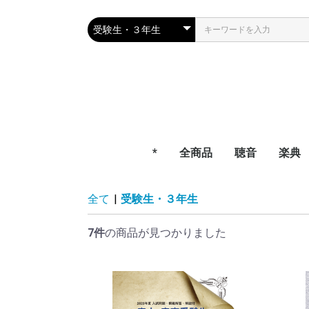
*
全商品
聴音
楽典
全て
|
受験生・３年生
7件
の商品が見つかりました