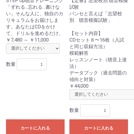
STEP Up聴音トレーニング
【定番】志望校別 聴音模擬
「ずれる…忘れる…書けな
試験
い」そんな人に、独自のカ
パンセと言えば「志望校
リキュラムをお届けしま
別 聴音模擬試験」
す。あなたはCDをかけ
て、ドリルを進めるだけ。
【セット内容】
￥7,480 ～ ￥11,000
CDセット８〜16枚（入試
と同じ収録方法）
模範解答
レッスンノート（聴音上達
数量
法）
データブック（過去問題の
傾向と対策）
￥44,000
数量
カートに入れる
カートに入れる